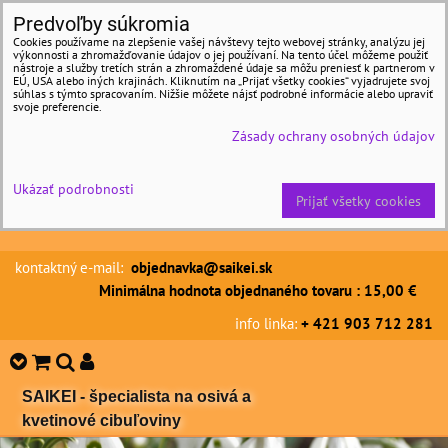
Predvoľby súkromia
Cookies používame na zlepšenie vašej návštevy tejto webovej stránky, analýzu jej
výkonnosti a zhromažďovanie údajov o jej používaní. Na tento účel môžeme použiť
nástroje a služby tretích strán a zhromaždené údaje sa môžu preniesť k partnerom v
EÚ, USA alebo iných krajinách. Kliknutím na „Prijať všetky cookies“ vyjadrujete svoj
súhlas s týmto spracovaním. Nižšie môžete nájsť podrobné informácie alebo upraviť
svoje preferencie.
Zásady ochrany osobných údajov
Ukázať podrobnosti
Prijať všetky cookies
kontaktný e-mail:
objednavka@saikei.sk
Minimálna hodnota objednaného tovaru : 15,00 €
info linka:
+ 421 903 712 281
SAIKEI - špecialista na osivá a
kvetinové cibuľoviny