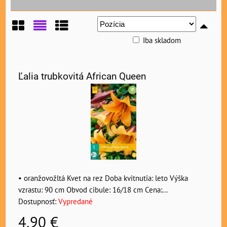
Iba skladom
Mriežka
Zoznam
Tabuľka
Ľalia trubkovitá African Queen
• oranžovožltá Kvet na rez Doba kvitnutia: leto Výška
vzrastu: 90 cm Obvod cibule: 16/18 cm Cena:...
Dostupnosť:
Vypredané
4,90 €