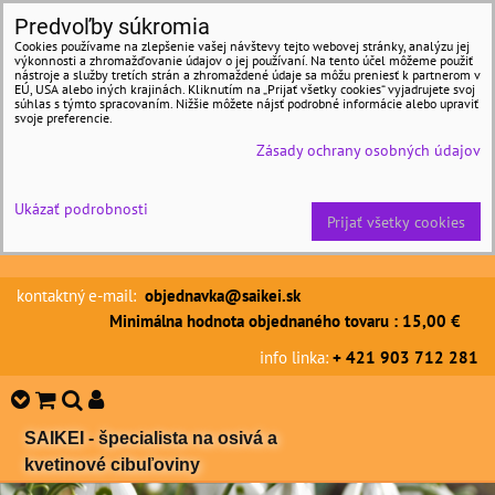
Predvoľby súkromia
Cookies používame na zlepšenie vašej návštevy tejto webovej stránky, analýzu jej
výkonnosti a zhromažďovanie údajov o jej používaní. Na tento účel môžeme použiť
nástroje a služby tretích strán a zhromaždené údaje sa môžu preniesť k partnerom v
EÚ, USA alebo iných krajinách. Kliknutím na „Prijať všetky cookies“ vyjadrujete svoj
súhlas s týmto spracovaním. Nižšie môžete nájsť podrobné informácie alebo upraviť
svoje preferencie.
Zásady ochrany osobných údajov
Ukázať podrobnosti
Prijať všetky cookies
kontaktný e-mail:
objednavka@saikei.sk
Minimálna hodnota objednaného tovaru : 15,00 €
info linka:
+ 421 903 712 281
SAIKEI - špecialista na osivá a
kvetinové cibuľoviny