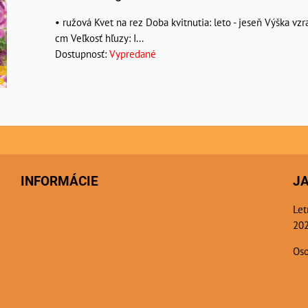
• ružová Kvet na rez Doba kvitnutia: leto - jeseň Výška vzra
cm Veľkosť hľuzy: I...
Dostupnosť:
Vypredané
INFORMÁCIE
J
Let
202
Oso