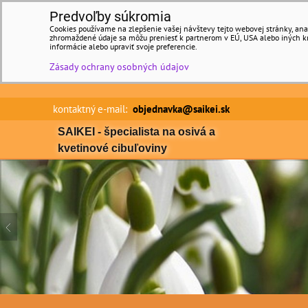
Predvoľby súkromia
Cookies používame na zlepšenie vašej návštevy tejto webovej stránky, anal
zhromaždené údaje sa môžu preniesť k partnerom v EÚ, USA alebo iných kraj
informácie alebo upraviť svoje preferencie.
Zásady ochrany osobných údajov
kontaktný e-mail:
objednavka@saikei.sk Min
SAIKEI - špecialista na osivá a
kvetinové cibuľoviny