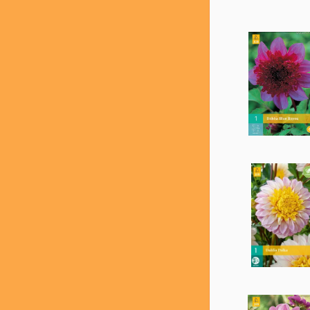
Mriežka
Zozn
Ta