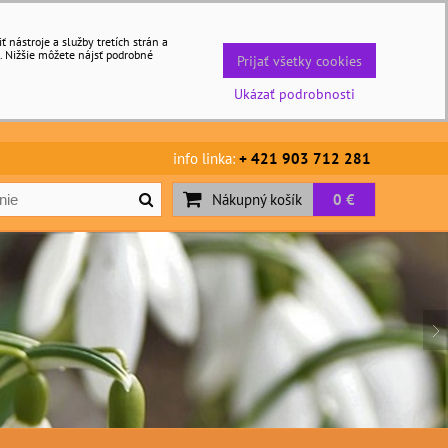
nástroje a služby tretích strán a
. Nižšie môžete nájsť podrobné
Prijať všetky cookies
Ukázať podrobnosti
info linka:
+ 421 903 712 281
Nákupný košík
0 €