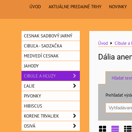
ÚVOD
AKTUÁLNE PREDAJNÉ TRHY
NOVINKY
CESNAK SADBOVÝ JARNÝ
Úvod
Cibule a 
CIBUĽA - SADZAČKA
Dália ane
MEDVEDÍ CESNAK
JAHODY
CIBULE A HĽUZY
Hľadať tex
ĽALIE
Prehľadať výsl
PIVONKY
HIBISCUS
KORENE TRVALIEK
OSIVÁ