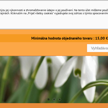
ýzu jej výkonnosti a zhromažďovanie údajov o jej používaní. Na tento účel môžeme použiť 
inách. Kliknutím na „Prijať všetky cookies“ vyjadrujete svoj súhlas s týmto spracovaním
imálna hodnota objednaného tovaru : 15,00 €