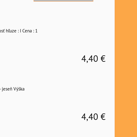
sť hľuze : I Cena : 1
4,40 €
- jeseň Výška
4,40 €