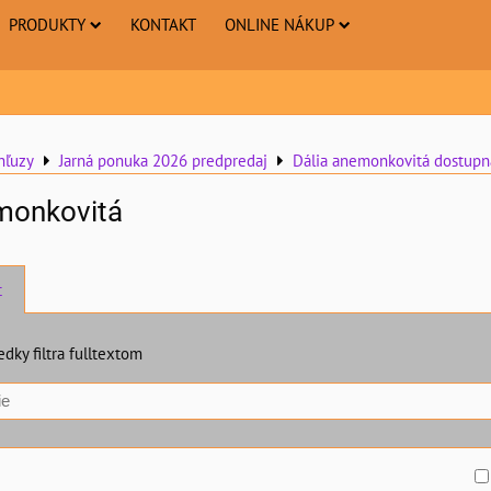
PRODUKTY
KONTAKT
ONLINE NÁKUP
hľuzy
Jarná ponuka 2026 predpredaj
Dália anemonkovitá dostupn
monkovitá
t
edky filtra fulltextom