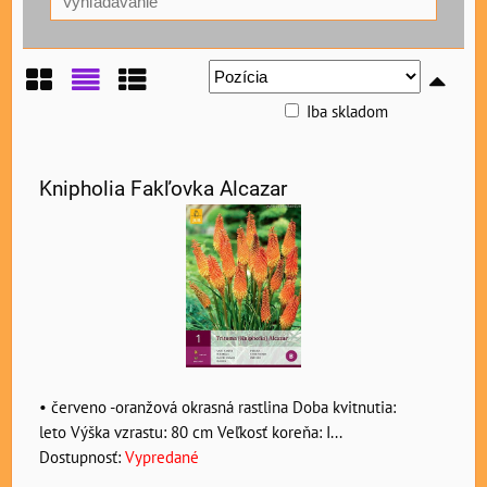
Iba skladom
Mriežka
Zoznam
Tabuľka
Knipholia Fakľovka Alcazar
• červeno -oranžová okrasná rastlina Doba kvitnutia:
leto Výška vzrastu: 80 cm Veľkosť koreňa: I...
Dostupnosť:
Vypredané