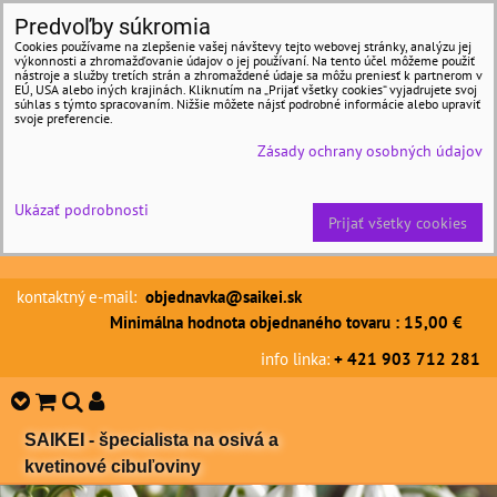
Predvoľby súkromia
Cookies používame na zlepšenie vašej návštevy tejto webovej stránky, analýzu jej
výkonnosti a zhromažďovanie údajov o jej používaní. Na tento účel môžeme použiť
nástroje a služby tretích strán a zhromaždené údaje sa môžu preniesť k partnerom v
EÚ, USA alebo iných krajinách. Kliknutím na „Prijať všetky cookies“ vyjadrujete svoj
súhlas s týmto spracovaním. Nižšie môžete nájsť podrobné informácie alebo upraviť
svoje preferencie.
Zásady ochrany osobných údajov
Ukázať podrobnosti
Prijať všetky cookies
kontaktný e-mail:
objednavka@saikei.sk
Minimálna hodnota objednaného tovaru : 15,00 €
info linka:
+ 421 903 712 281
SAIKEI - špecialista na osivá a
kvetinové cibuľoviny