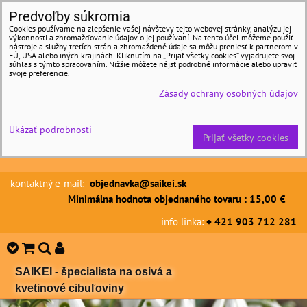
Predvoľby súkromia
Cookies používame na zlepšenie vašej návštevy tejto webovej stránky, analýzu jej
výkonnosti a zhromažďovanie údajov o jej používaní. Na tento účel môžeme použiť
nástroje a služby tretích strán a zhromaždené údaje sa môžu preniesť k partnerom v
EÚ, USA alebo iných krajinách. Kliknutím na „Prijať všetky cookies“ vyjadrujete svoj
súhlas s týmto spracovaním. Nižšie môžete nájsť podrobné informácie alebo upraviť
svoje preferencie.
Zásady ochrany osobných údajov
Ukázať podrobnosti
Prijať všetky cookies
kontaktný e-mail:
objednavka@saikei.sk
Minimálna hodnota objednaného tovaru : 15,00 €
info linka:
+ 421 903 712 281
SAIKEI - špecialista na osivá a
kvetinové cibuľoviny