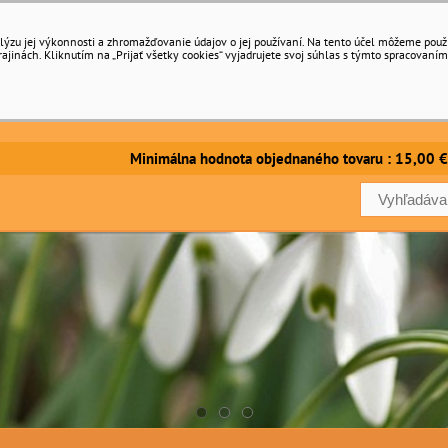
ýzu jej výkonnosti a zhromažďovanie údajov o jej používaní. Na tento účel môžeme použiť 
inách. Kliknutím na „Prijať všetky cookies“ vyjadrujete svoj súhlas s týmto spracovaním
imálna hodnota objednaného tovaru : 15,00 €