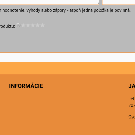
m hodnotenie, výhody alebo zápory - aspoň jedna položka je povinná.
roduktu:
INFORMÁCIE
J
Let
202
Oso