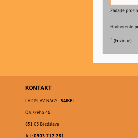
Zadajte prosí
Hodnotenie p
*
(Povinné)
KONTAKT
LADISLAV NAGY -
SAIKEI
Osuského 46
851 03 Bratislava
Tel.:
0903 712 281