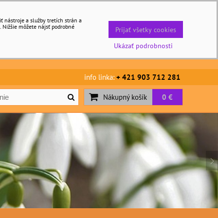
nástroje a služby tretích strán a
. Nižšie môžete nájsť podrobné
Prijať všetky cookies
Ukázať podrobnosti
info linka:
+ 421 903 712 281
Nákupný košík
0 €