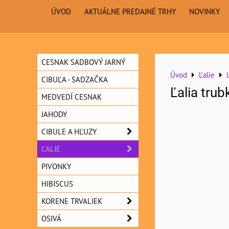
ÚVOD
AKTUÁLNE PREDAJNÉ TRHY
NOVINKY
CESNAK SADBOVÝ JARNÝ
Úvod
Ľalie
CIBUĽA - SADZAČKA
Ľalia trub
MEDVEDÍ CESNAK
JAHODY
CIBULE A HĽUZY
ĽALIE
PIVONKY
HIBISCUS
KORENE TRVALIEK
OSIVÁ