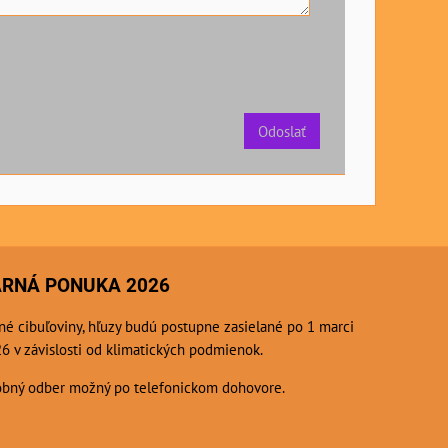
Odoslať
ARNÁ PONUKA 2026
né cibuľoviny, hľuzy budú postupne zasielané po 1 marci
6 v závislosti od klimatických podmienok.
bný odber možný po telefonickom dohovore.