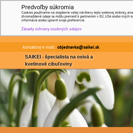
Predvoľby súkromia
Cookies používame na zlepšenie vašej návštevy tejto webovej stránky, anal
zhromaždené údaje sa môžu preniesť k partnerom v EÚ, USA alebo iných kraj
informácie alebo upraviť svoje preferencie.
Zásady ochrany osobných údajov
kontaktný e-mail:
objednavka@saikei.sk Min
SAIKEI - špecialista na osivá a
kvetinové cibuľoviny