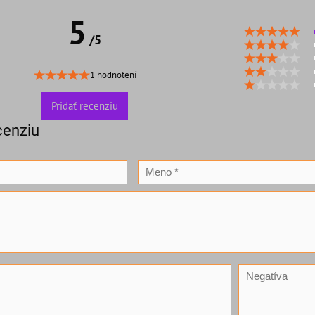
5
/5
1 hodnotení
Pridať recenziu
cenziu