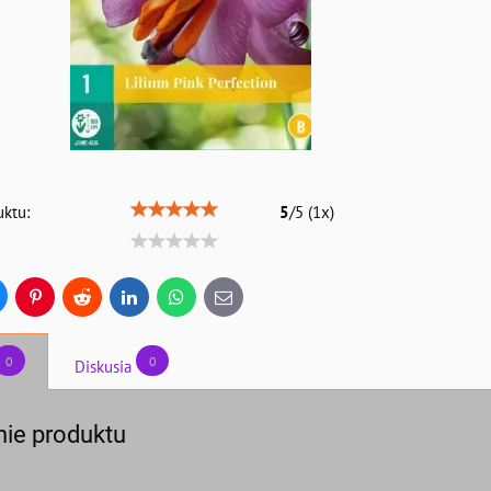
ktu:
5
/
5
(
1
x)
uesky
Pinterest
Reddit
LinkedIn
WhatsApp
E-
mail
0
0
Diskusia
ie produktu