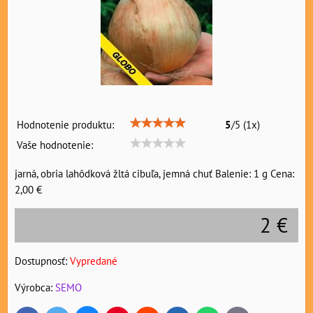
Hodnotenie produktu:
5
/
5
(
1
x)
Vaše hodnotenie:
jarná, obria lahôdková žltá cibuľa, jemná chuť Balenie: 1 g Cena:
2,00 €
2 €
Dostupnosť:
Vypredané
Výrobca:
SEMO