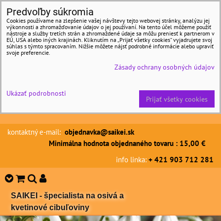
Predvoľby súkromia
Cookies používame na zlepšenie vašej návštevy tejto webovej stránky, analýzu jej
výkonnosti a zhromažďovanie údajov o jej používaní. Na tento účel môžeme použiť
nástroje a služby tretích strán a zhromaždené údaje sa môžu preniesť k partnerom v
EÚ, USA alebo iných krajinách. Kliknutím na „Prijať všetky cookies“ vyjadrujete svoj
súhlas s týmto spracovaním. Nižšie môžete nájsť podrobné informácie alebo upraviť
svoje preferencie.
Zásady ochrany osobných údajov
Ukázať podrobnosti
Prijať všetky cookies
kontaktný e-mail:
objednavka@saikei.sk
Minimálna hodnota objednaného tovaru : 15,00 €
info linka:
+ 421 903 712 281
SAIKEI - špecialista na osivá a
kvetinové cibuľoviny