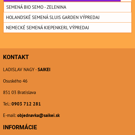
SEMENÁ BIO SEMO - ZELENINA
HOLANDSKÉ SEMENÁ SLUIS GARDEN VÝPREDAJ
NEMECKÉ SEMENÁ KIEPENKERL VÝPREDAJ
KONTAKT
LADISLAV NAGY -
SAIKEI
Osuského 46
851 03 Bratislava
Tel.:
0903 712 281
E-mail:
objednavka@saikei.sk
INFORMÁCIE