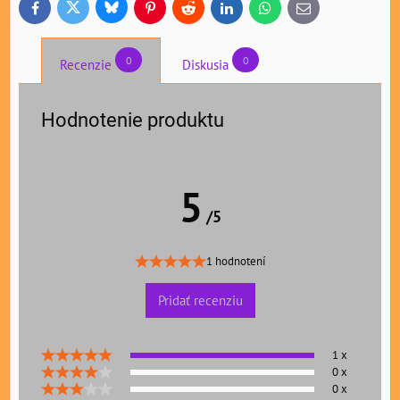
Bluesky
Twitter
Facebook
Pinterest
Reddit
LinkedIn
WhatsApp
E-
mail
0
0
Recenzie
Diskusia
Hodnotenie produktu
5
/5
1 hodnotení
Pridať recenziu
1 x
0 x
0 x