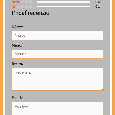
0 x
0 x
Pridať recenziu
Názov:
*
Meno:
Recenzia:
Pozitíva: