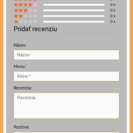
0 x
0 x
0 x
0 x
Pridať recenziu
Názov:
*
Meno:
Recenzia:
Pozitíva: