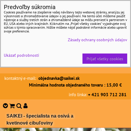
Predvoľby súkromia
Cookies používame na zlepšenie vašej návštevy tejto webovej stránky, analýzu jej
výkonnosti a zhromažďovanie údajov o jej používaní. Na tento účel môžeme použiť
nástroje a služby tretích strán a zhromaždené údaje sa môžu preniesť k partnerom v
EÚ, USA alebo iných krajinách. Kliknutím na „Prijať všetky cookies“ vyjadrujete svoj
súhlas s týmto spracovaním. Nižšie môžete nájsť podrobné informácie alebo upraviť
svoje preferencie.
Zásady ochrany osobných údajov
Ukázať podrobnosti
Prijať všetky cookies
kontaktný e-mail:
objednavka@saikei.sk
Minimálna hodnota objednaného tovaru : 15,00 €
info linka:
+ 421 903 712 281
SAIKEI - špecialista na osivá a
kvetinové cibuľoviny