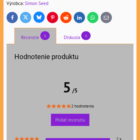
Výrobca:
Simon Seed
Bluesky
Twitter
Facebook
Pinterest
Reddit
LinkedIn
WhatsApp
E-
mail
0
0
Recenzie
Diskusia
Hodnotenie produktu
5
/5
2 hodnotenia
Pridať recenziu
2 x