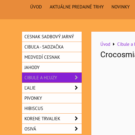
ÚVOD
AKTUÁLNE PREDAJNÉ TRHY
NOVINKY
CESNAK SADBOVÝ JARNÝ
Úvod
Cibule a 
CIBUĽA - SADZAČKA
Crocosmia
MEDVEDÍ CESNAK
JAHODY
CIBULE A HĽUZY
ĽALIE
PIVONKY
HIBISCUS
KORENE TRVALIEK
OSIVÁ