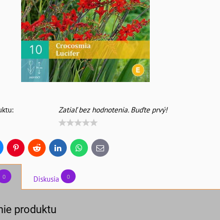
ktu:
Zatiaľ bez hodnotenia. Buďte prvý!
uesky
Pinterest
Reddit
LinkedIn
WhatsApp
E-
mail
0
0
Diskusia
ie produktu