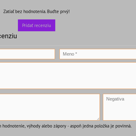
Zatiaľ bez hodnotenia. Buďte prvý!
Pridať recenziu
cenziu
m hodnotenie, výhody alebo zápory - aspoň jedna položka je povinná.