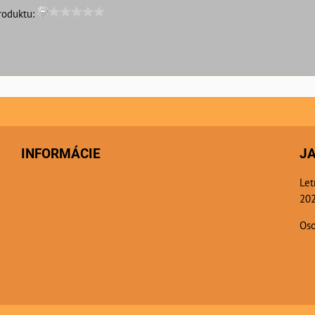
roduktu:
INFORMÁCIE
J
Let
202
Oso