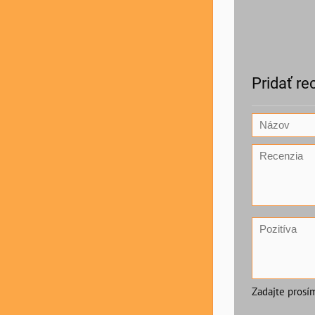
Pridať re
Zadajte prosí