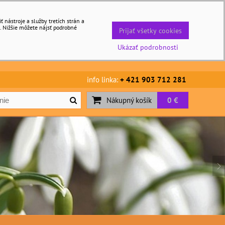
nástroje a služby tretích strán a
. Nižšie môžete nájsť podrobné
Prijať všetky cookies
Ukázať podrobnosti
info linka:
+ 421 903 712 281
Nákupný košík
0 €