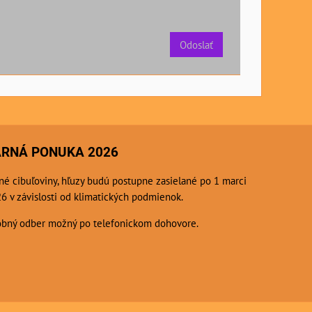
Odoslať
ARNÁ PONUKA 2026
né cibuľoviny, hľuzy budú postupne zasielané po 1 marci
6 v závislosti od klimatických podmienok.
bný odber možný po telefonickom dohovore.