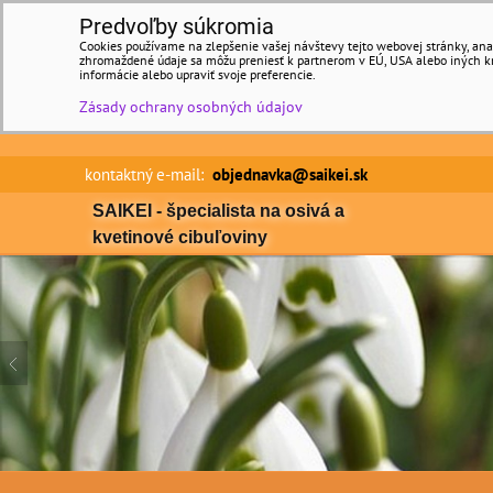
Predvoľby súkromia
Cookies používame na zlepšenie vašej návštevy tejto webovej stránky, anal
zhromaždené údaje sa môžu preniesť k partnerom v EÚ, USA alebo iných kraj
informácie alebo upraviť svoje preferencie.
Zásady ochrany osobných údajov
kontaktný e-mail:
objednavka@saikei.sk Min
SAIKEI - špecialista na osivá a
kvetinové cibuľoviny