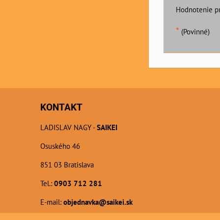
Hodnotenie p
*
(Povinné)
KONTAKT
LADISLAV NAGY -
SAIKEI
Osuského 46
851 03 Bratislava
Tel.:
0903 712 281
E-mail:
objednavka@saikei.sk