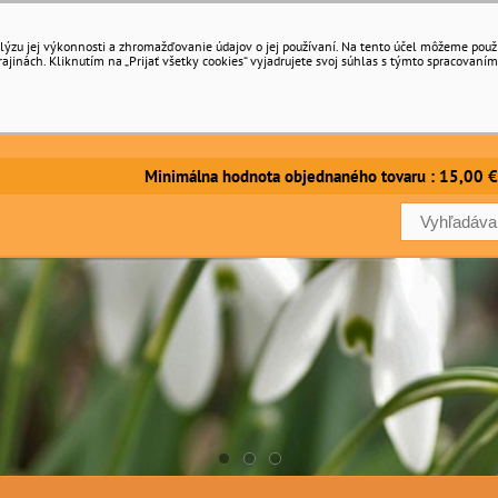
ýzu jej výkonnosti a zhromažďovanie údajov o jej používaní. Na tento účel môžeme použiť 
inách. Kliknutím na „Prijať všetky cookies“ vyjadrujete svoj súhlas s týmto spracovaním
imálna hodnota objednaného tovaru : 15,00 €