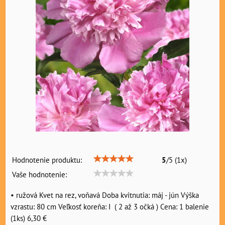
Hodnotenie produktu:
5
/
5
(
1
x)
Vaše hodnotenie:
• ružová Kvet na rez, voňavá Doba kvitnutia: máj - jún Výška
vzrastu: 80 cm Veľkosť koreňa: I ( 2 až 3 očká ) Cena: 1 balenie
(1ks) 6,30 €