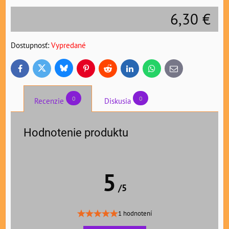
6,30 €
Dostupnosť:
Vypredané
Bluesky
Twitter
Facebook
Pinterest
Reddit
LinkedIn
WhatsApp
E-
mail
0
0
Recenzie
Diskusia
Hodnotenie produktu
5
/5
1 hodnotení