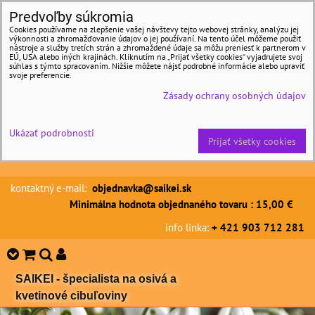
Predvoľby súkromia
Cookies používame na zlepšenie vašej návštevy tejto webovej stránky, analýzu jej
výkonnosti a zhromažďovanie údajov o jej používaní. Na tento účel môžeme použiť
nástroje a služby tretích strán a zhromaždené údaje sa môžu preniesť k partnerom v
EÚ, USA alebo iných krajinách. Kliknutím na „Prijať všetky cookies“ vyjadrujete svoj
súhlas s týmto spracovaním. Nižšie môžete nájsť podrobné informácie alebo upraviť
svoje preferencie.
Zásady ochrany osobných údajov
Ukázať podrobnosti
Prijať všetky cookies
kontaktný e-mail:
objednavka@saikei.sk
Minimálna hodnota objednaného tovaru : 15,00 €
info linka:
+ 421 903 712 281
SAIKEI - špecialista na osivá a
kvetinové cibuľoviny