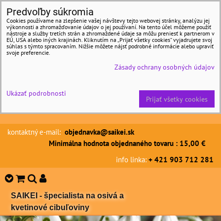
Predvoľby súkromia
Cookies používame na zlepšenie vašej návštevy tejto webovej stránky, analýzu jej
výkonnosti a zhromažďovanie údajov o jej používaní. Na tento účel môžeme použiť
nástroje a služby tretích strán a zhromaždené údaje sa môžu preniesť k partnerom v
EÚ, USA alebo iných krajinách. Kliknutím na „Prijať všetky cookies“ vyjadrujete svoj
súhlas s týmto spracovaním. Nižšie môžete nájsť podrobné informácie alebo upraviť
svoje preferencie.
Zásady ochrany osobných údajov
Ukázať podrobnosti
Prijať všetky cookies
kontaktný e-mail:
objednavka@saikei.sk
Minimálna hodnota objednaného tovaru : 15,00 €
info linka:
+ 421 903 712 281
SAIKEI - špecialista na osivá a
kvetinové cibuľoviny