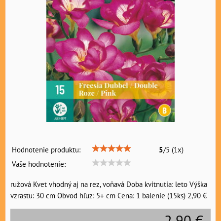
Hodnotenie produktu:
5
/
5
(
1
x)
Vaše hodnotenie:
ružová Kvet vhodný aj na rez, voňavá Doba kvitnutia: leto Výška
vzrastu: 30 cm Obvod hľuz: 5+ cm Cena: 1 balenie (15ks) 2,90 €
2,90 €