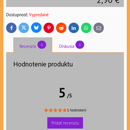
Dostupnosť:
Vypredané
Bluesky
Twitter
Facebook
Pinterest
Reddit
LinkedIn
WhatsApp
E-
mail
0
0
Recenzie
Diskusia
Hodnotenie produktu
5
/5
1 hodnotení
Pridať recenziu