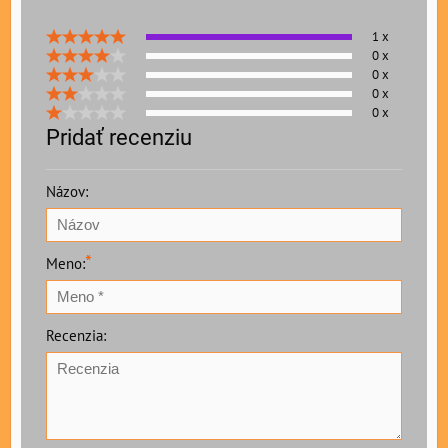
1 x
0 x
0 x
0 x
0 x
Pridať recenziu
Názov:
*
Meno:
Recenzia: