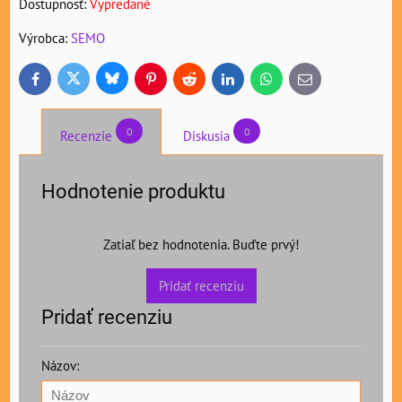
Dostupnosť:
Vypredané
Výrobca:
SEMO
Bluesky
Twitter
Facebook
Pinterest
Reddit
LinkedIn
WhatsApp
E-
mail
0
0
Recenzie
Diskusia
Hodnotenie produktu
Zatiaľ bez hodnotenia. Buďte prvý!
Pridať recenziu
Pridať recenziu
Názov: