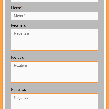
*
Meno:
Recenzia:
Pozitíva:
Negatíva: