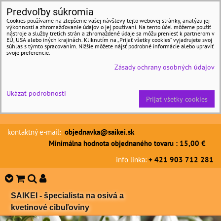
Predvoľby súkromia
Cookies používame na zlepšenie vašej návštevy tejto webovej stránky, analýzu jej
výkonnosti a zhromažďovanie údajov o jej používaní. Na tento účel môžeme použiť
nástroje a služby tretích strán a zhromaždené údaje sa môžu preniesť k partnerom v
EÚ, USA alebo iných krajinách. Kliknutím na „Prijať všetky cookies“ vyjadrujete svoj
súhlas s týmto spracovaním. Nižšie môžete nájsť podrobné informácie alebo upraviť
svoje preferencie.
Zásady ochrany osobných údajov
Ukázať podrobnosti
Prijať všetky cookies
kontaktný e-mail:
objednavka@saikei.sk
Minimálna hodnota objednaného tovaru : 15,00 €
info linka:
+ 421 903 712 281
SAIKEI - špecialista na osivá a
kvetinové cibuľoviny