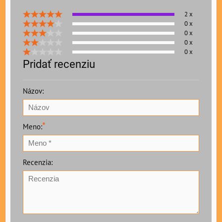
2 x
0 x
0 x
0 x
0 x
Pridať recenziu
Názov:
*
Meno:
Recenzia: