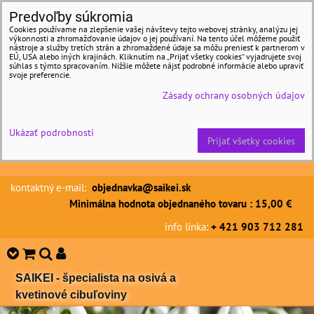
Predvoľby súkromia
Cookies používame na zlepšenie vašej návštevy tejto webovej stránky, analýzu jej
výkonnosti a zhromažďovanie údajov o jej používaní. Na tento účel môžeme použiť
nástroje a služby tretích strán a zhromaždené údaje sa môžu preniesť k partnerom v
EÚ, USA alebo iných krajinách. Kliknutím na „Prijať všetky cookies“ vyjadrujete svoj
súhlas s týmto spracovaním. Nižšie môžete nájsť podrobné informácie alebo upraviť
svoje preferencie.
Zásady ochrany osobných údajov
Ukázať podrobnosti
Prijať všetky cookies
kontaktný e-mail:
objednavka@saikei.sk
Minimálna hodnota objednaného tovaru : 15,00 €
info linka:
+ 421 903 712 281
SAIKEI - špecialista na osivá a
kvetinové cibuľoviny