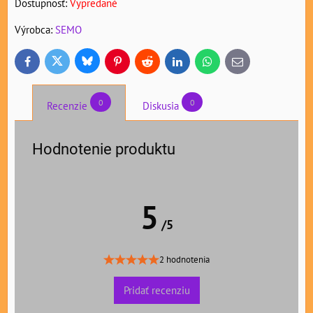
Dostupnosť:
Vypredané
Výrobca:
SEMO
Bluesky
Twitter
Facebook
Pinterest
Reddit
LinkedIn
WhatsApp
E-
mail
0
0
Recenzie
Diskusia
Hodnotenie produktu
5
/5
2 hodnotenia
Pridať recenziu