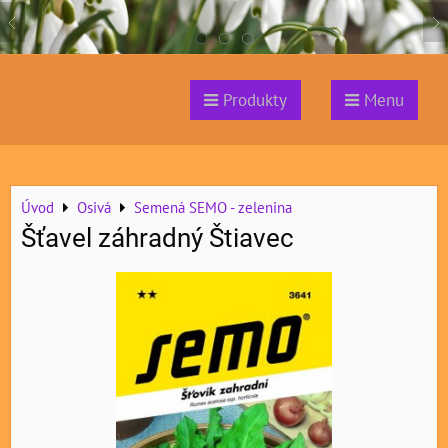
Produkty
Menu
Úvod
Osivá
Semená SEMO - zelenina
Šťavel záhradný Štiavec