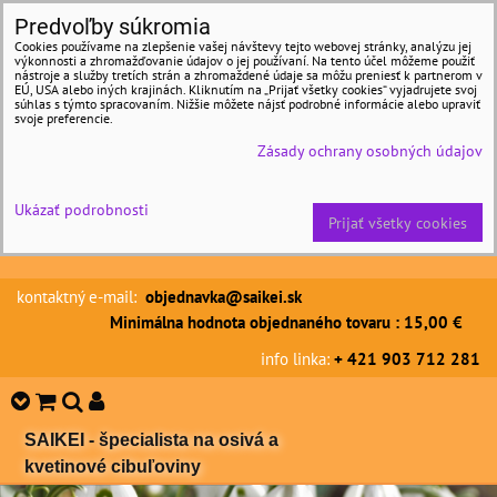
Predvoľby súkromia
Cookies používame na zlepšenie vašej návštevy tejto webovej stránky, analýzu jej
výkonnosti a zhromažďovanie údajov o jej používaní. Na tento účel môžeme použiť
nástroje a služby tretích strán a zhromaždené údaje sa môžu preniesť k partnerom v
EÚ, USA alebo iných krajinách. Kliknutím na „Prijať všetky cookies“ vyjadrujete svoj
súhlas s týmto spracovaním. Nižšie môžete nájsť podrobné informácie alebo upraviť
svoje preferencie.
Zásady ochrany osobných údajov
Ukázať podrobnosti
Prijať všetky cookies
kontaktný e-mail:
objednavka@saikei.sk
Minimálna hodnota objednaného tovaru : 15,00 €
info linka:
+ 421 903 712 281
SAIKEI - špecialista na osivá a
kvetinové cibuľoviny