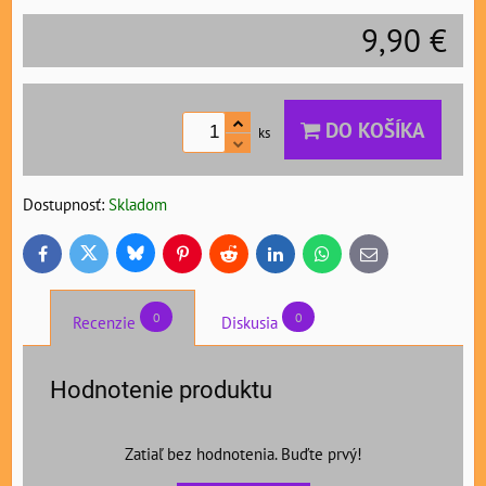
9,90 €
DO KOŠÍKA
ks
Dostupnosť:
Skladom
Bluesky
Twitter
Facebook
Pinterest
Reddit
LinkedIn
WhatsApp
E-
mail
0
0
Recenzie
Diskusia
Hodnotenie produktu
Zatiaľ bez hodnotenia. Buďte prvý!