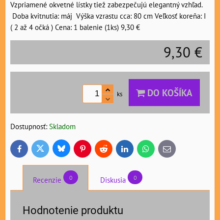
Vzpriamené okvetné lístky tiež zabezpečujú elegantný vzhľad.
Doba kvitnutia: máj Výška vzrastu cca: 80 cm Veľkosť koreňa: I
( 2 až 4 očká ) Cena: 1 balenie (1ks) 9,30 €
9,30 €
DO KOŠÍKA
ks
Dostupnosť:
Skladom
Bluesky
Twitter
Facebook
Pinterest
Reddit
LinkedIn
WhatsApp
E-
mail
0
0
Recenzie
Diskusia
Hodnotenie produktu