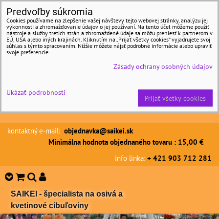
Predvoľby súkromia
Cookies používame na zlepšenie vašej návštevy tejto webovej stránky, analýzu jej
výkonnosti a zhromažďovanie údajov o jej používaní. Na tento účel môžeme použiť
nástroje a služby tretích strán a zhromaždené údaje sa môžu preniesť k partnerom v
EÚ, USA alebo iných krajinách. Kliknutím na „Prijať všetky cookies“ vyjadrujete svoj
súhlas s týmto spracovaním. Nižšie môžete nájsť podrobné informácie alebo upraviť
svoje preferencie.
Zásady ochrany osobných údajov
Ukázať podrobnosti
Prijať všetky cookies
kontaktný e-mail:
objednavka@saikei.sk
Minimálna hodnota objednaného tovaru : 15,00 €
info linka:
+ 421 903 712 281
SAIKEI - špecialista na osivá a
kvetinové cibuľoviny