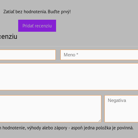
Zatiaľ bez hodnotenia. Buďte prvý!
Pridať recenziu
cenziu
m hodnotenie, výhody alebo zápory - aspoň jedna položka je povinná.