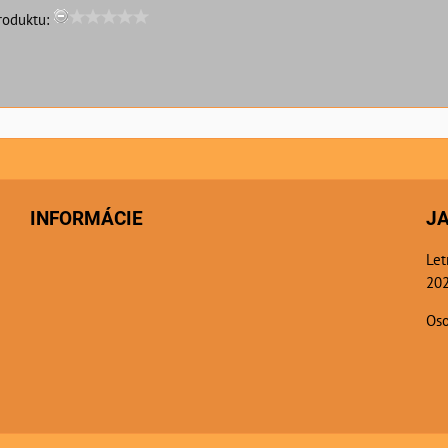
roduktu:
INFORMÁCIE
J
Let
202
Oso