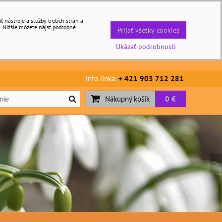
nástroje a služby tretích strán a
. Nižšie môžete nájsť podrobné
Prijať všetky cookies
Ukázať podrobnosti
info linka:
+ 421 903 712 281
Nákupný košík
0 €