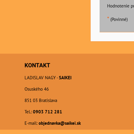
Hodnotenie p
*
(Povinné)
KONTAKT
LADISLAV NAGY -
SAIKEI
Osuského 46
851 03 Bratislava
Tel.:
0903 712 281
E-mail:
objednavka@saikei.sk