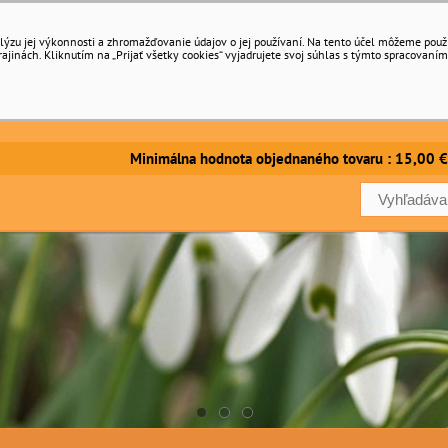
ýzu jej výkonnosti a zhromažďovanie údajov o jej používaní. Na tento účel môžeme použiť 
inách. Kliknutím na „Prijať všetky cookies“ vyjadrujete svoj súhlas s týmto spracovaním
imálna hodnota objednaného tovaru : 15,00 €