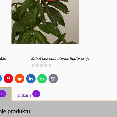
ktu:
Zatiaľ bez hodnotenia. Buďte prvý!
uesky
Pinterest
Reddit
LinkedIn
WhatsApp
E-
mail
0
0
Diskusia
ie produktu