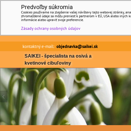
Predvoľby súkromia
Cookies používame na zlepšenie vašej návštevy tejto webovej stránky, anal
zhromaždené údaje sa môžu preniesť k partnerom v EÚ, USA alebo iných kraj
informácie alebo upraviť svoje preferencie.
Zásady ochrany osobných údajov
kontaktný e-mail:
objednavka@saikei.sk Min
SAIKEI - špecialista na osivá a
kvetinové cibuľoviny