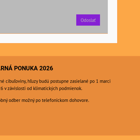
Odoslať
ARNÁ PONUKA 2026
né cibuľoviny, hľuzy budú postupne zasielané po 1 marci
6 v závislosti od klimatických podmienok.
bný odber možný po telefonickom dohovore.