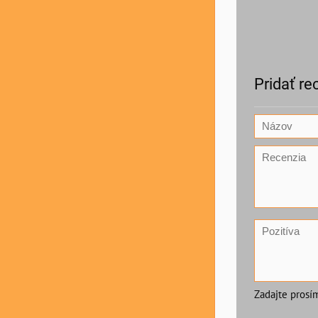
Pridať re
Zadajte prosí