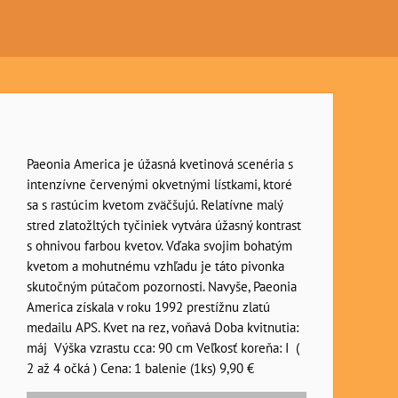
Paeonia America je úžasná kvetinová scenéria s
intenzívne červenými okvetnými lístkami, ktoré
sa s rastúcim kvetom zväčšujú. Relatívne malý
stred zlatožltých tyčiniek vytvára úžasný kontrast
s ohnivou farbou kvetov. Vďaka svojim bohatým
kvetom a mohutnému vzhľadu je táto pivonka
skutočným pútačom pozornosti. Navyše, Paeonia
America získala v roku 1992 prestížnu zlatú
medailu APS. Kvet na rez, voňavá Doba kvitnutia:
máj Výška vzrastu cca: 90 cm Veľkosť koreňa: I (
2 až 4 očká ) Cena: 1 balenie (1ks) 9,90 €