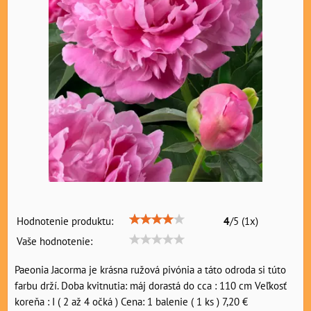
Hodnotenie produktu:
4
/
5
(
1
x)
Vaše hodnotenie:
Paeonia Jacorma je krásna ružová pivónia a táto odroda si túto
farbu drží. Doba kvitnutia: máj dorastá do cca : 110 cm Veľkosť
koreňa : I ( 2 až 4 očká ) Cena: 1 balenie ( 1 ks ) 7,20 €