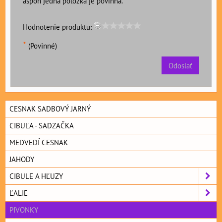
aspoň jedna položka je povinná.
Hodnotenie produktu:
*
(Povinné)
Odoslať
CESNAK SADBOVÝ JARNÝ
CIBUĽA - SADZAČKA
MEDVEDÍ CESNAK
JAHODY
CIBULE A HĽUZY
ĽALIE
PIVONKY