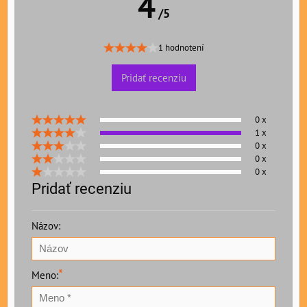
4
/5
1 hodnotení
Pridať recenziu
0 x
1 x
0 x
0 x
0 x
Pridať recenziu
Názov:
*
Meno: