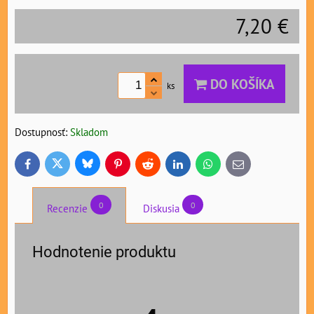
7,20 €
DO KOŠÍKA
ks
Dostupnosť:
Skladom
Bluesky
Twitter
Facebook
Pinterest
Reddit
LinkedIn
WhatsApp
E-
mail
0
0
Recenzie
Diskusia
Hodnotenie produktu