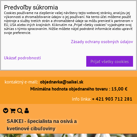
Predvoľby súkromia
Cookies používame na zlepšenie vašej návštevy tejto webovej stránky, analýzu jej
výkonnosti a zhromažďovanie údajov o jej používaní. Na tento účel môžeme použiť
nástroje a služby tretích strán a zhromaždené údaje sa môžu preniesť k partnerom v
EÚ, USA alebo iných krajinách. Kliknutím na „Prijať všetky cookies“ vyjadrujete svoj
súhlas s týmto spracovaním. Nižšie môžete nájsť podrobné informácie alebo upraviť
svoje preferencie.
Zásady ochrany osobných údajov
Ukázať podrobnosti
Prijať všetky cookies
kontaktný e-mail:
objednavka@saikei.sk
Minimálna hodnota objednaného tovaru : 15,00 €
info linka:
+ 421 903 712 281
SAIKEI - špecialista na osivá a
kvetinové cibuľoviny