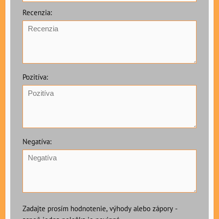
Recenzia:
Pozitíva:
Negatíva:
Zadajte prosím hodnotenie, výhody alebo zápory -