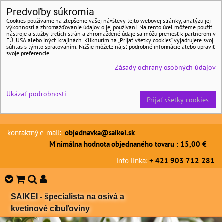
Predvoľby súkromia
Cookies používame na zlepšenie vašej návštevy tejto webovej stránky, analýzu jej
výkonnosti a zhromažďovanie údajov o jej používaní. Na tento účel môžeme použiť
nástroje a služby tretích strán a zhromaždené údaje sa môžu preniesť k partnerom v
EÚ, USA alebo iných krajinách. Kliknutím na „Prijať všetky cookies“ vyjadrujete svoj
súhlas s týmto spracovaním. Nižšie môžete nájsť podrobné informácie alebo upraviť
svoje preferencie.
Zásady ochrany osobných údajov
Ukázať podrobnosti
Prijať všetky cookies
kontaktný e-mail:
objednavka@saikei.sk
Minimálna hodnota objednaného tovaru : 15,00 €
info linka:
+ 421 903 712 281
SAIKEI - špecialista na osivá a
kvetinové cibuľoviny