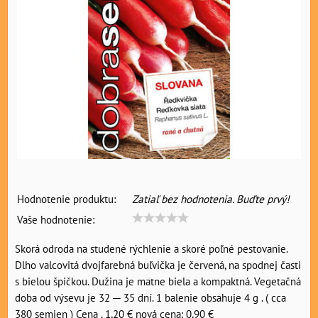
Hodnotenie produktu:
Zatiaľ bez hodnotenia. Buďte prvý!
Vaše hodnotenie:
Skorá odroda na studené rýchlenie a skoré poľné pestovanie.
Dlho valcovitá dvojfarebná buľvička je červená, na spodnej časti
s bielou špičkou. Dužina je matne biela a kompaktná. Vegetačná
doba od výsevu je 32 ─ 35 dní. 1 balenie obsahuje 4 g . ( cca
380 semien ) Cena . 1,20 € nová cena: 0,90 €