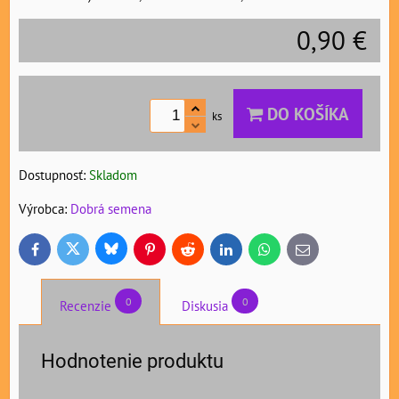
0,90 €
DO KOŠÍKA
ks
Dostupnosť:
Skladom
Výrobca:
Dobrá semena
Bluesky
Twitter
Facebook
Pinterest
Reddit
LinkedIn
WhatsApp
E-
mail
0
0
Recenzie
Diskusia
Hodnotenie produktu