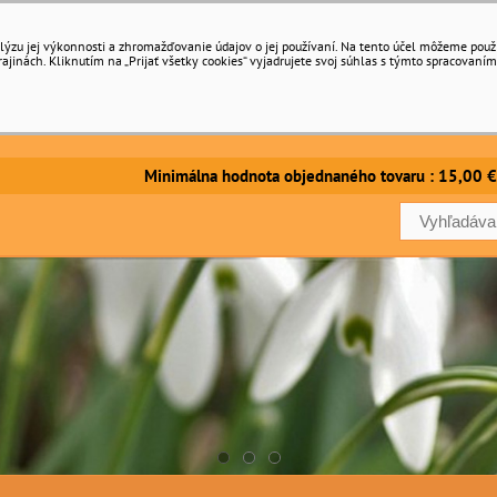
ýzu jej výkonnosti a zhromažďovanie údajov o jej používaní. Na tento účel môžeme použiť 
inách. Kliknutím na „Prijať všetky cookies“ vyjadrujete svoj súhlas s týmto spracovaním
imálna hodnota objednaného tovaru : 15,00 €