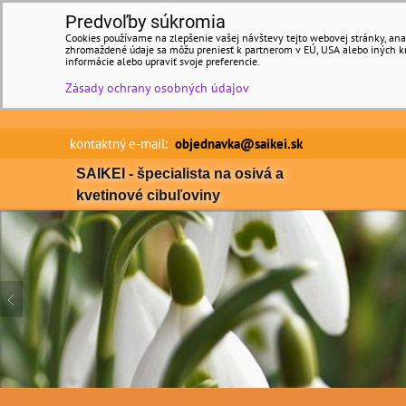
Predvoľby súkromia
Cookies používame na zlepšenie vašej návštevy tejto webovej stránky, anal
zhromaždené údaje sa môžu preniesť k partnerom v EÚ, USA alebo iných kraj
informácie alebo upraviť svoje preferencie.
Zásady ochrany osobných údajov
kontaktný e-mail:
objednavka@saikei.sk Min
SAIKEI - špecialista na osivá a
kvetinové cibuľoviny