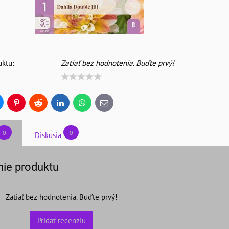
ktu:
Zatiaľ bez hodnotenia. Buďte prvý!
uesky
Pinterest
Reddit
LinkedIn
WhatsApp
E-
mail
0
0
Diskusia
ie produktu
Zatiaľ bez hodnotenia. Buďte prvý!
Pridať recenziu