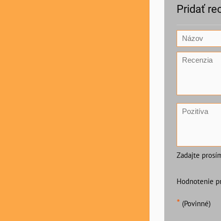
Pridať re
Zadajte prosí
Hodnotenie p
*
(Povinné)