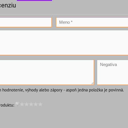
cenziu
m hodnotenie, výhody alebo zápory - aspoň jedna položka je povinná.
roduktu: