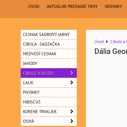
ÚVOD
AKTUÁLNE PREDAJNÉ TRHY
NOVINKY
CESNAK SADBOVÝ JARNÝ
Úvod
Cibule a 
CIBUĽA - SADZAČKA
Dália Geor
MEDVEDÍ CESNAK
JAHODY
CIBULE A HĽUZY
ĽALIE
PIVONKY
HIBISCUS
KORENE TRVALIEK
OSIVÁ