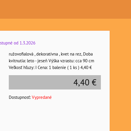
ostupné od 1.3.2026
ružovofialová , dekoratívna , kvet na rez, Doba
kvitnutia: leto - jeseň Výška vzrastu: cca 90 cm
Veľkosť hľuzy: I Cena: 1 balenie ( 1 ks ) 4,40 €
4,40 €
Dostupnosť:
Vypredané