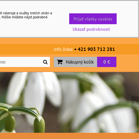
nástroje a služby tretích strán a
. Nižšie môžete nájsť podrobné
Prijať všetky cookies
Ukázať podrobnosti
info linka:
+ 421 903 712 281
Nákupný košík
0 €