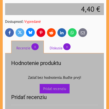
4,40 €
Dostupnosť:
Vypredané
Bluesky
Twitter
Facebook
Pinterest
Reddit
LinkedIn
WhatsApp
E-
mail
0
0
Recenzie
Diskusia
Hodnotenie produktu
Zatiaľ bez hodnotenia. Buďte prvý!
Pridať recenziu
Pridať recenziu