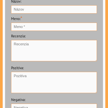
Názov:
*
Meno:
Recenzia:
Pozitíva:
Negatíva: