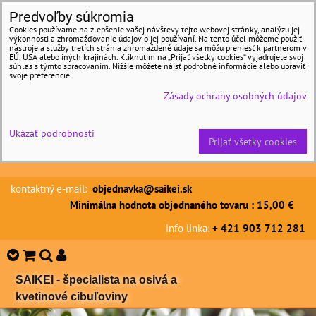
Predvoľby súkromia
Cookies používame na zlepšenie vašej návštevy tejto webovej stránky, analýzu jej
výkonnosti a zhromažďovanie údajov o jej používaní. Na tento účel môžeme použiť
nástroje a služby tretích strán a zhromaždené údaje sa môžu preniesť k partnerom v
EÚ, USA alebo iných krajinách. Kliknutím na „Prijať všetky cookies“ vyjadrujete svoj
súhlas s týmto spracovaním. Nižšie môžete nájsť podrobné informácie alebo upraviť
svoje preferencie.
Zásady ochrany osobných údajov
Ukázať podrobnosti
Prijať všetky cookies
kontaktný e-mail:
objednavka@saikei.sk
Minimálna hodnota objednaného tovaru : 15,00 €
info linka:
+ 421 903 712 281
SAIKEI - špecialista na osivá a
kvetinové cibuľoviny