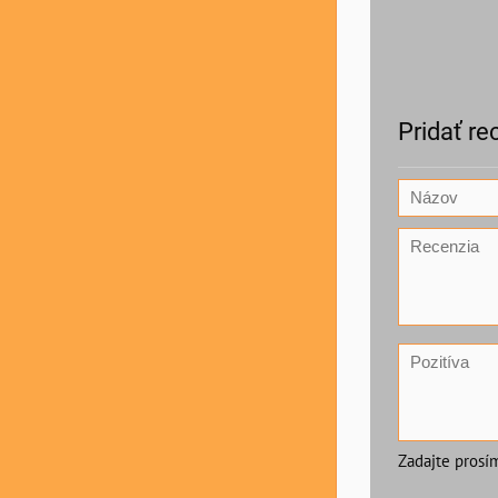
Pridať re
Zadajte prosí