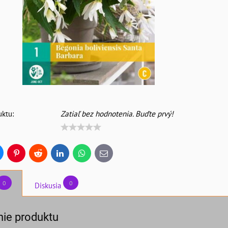
ktu:
Zatiaľ bez hodnotenia. Buďte prvý!
uesky
Pinterest
Reddit
LinkedIn
WhatsApp
E-
mail
0
0
Diskusia
ie produktu