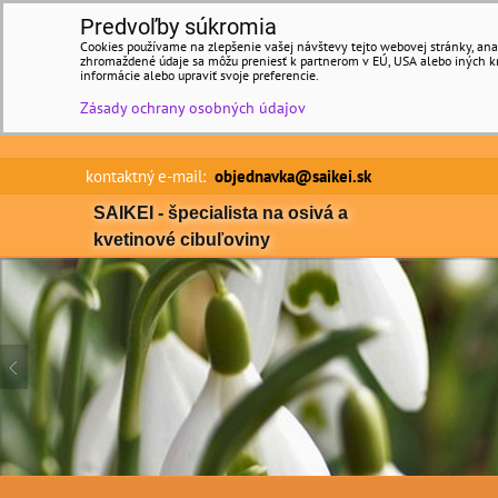
Predvoľby súkromia
Cookies používame na zlepšenie vašej návštevy tejto webovej stránky, anal
zhromaždené údaje sa môžu preniesť k partnerom v EÚ, USA alebo iných kraj
informácie alebo upraviť svoje preferencie.
Zásady ochrany osobných údajov
kontaktný e-mail:
objednavka@saikei.sk Min
SAIKEI - špecialista na osivá a
kvetinové cibuľoviny