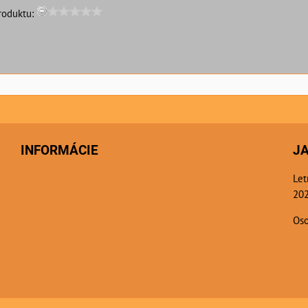
roduktu:
INFORMÁCIE
J
Let
202
Oso