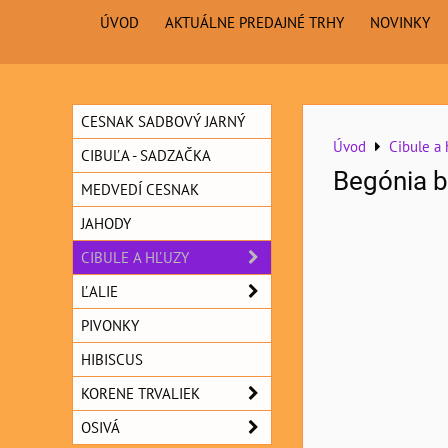
ÚVOD
AKTUÁLNE PREDAJNÉ TRHY
NOVINKY
CESNAK SADBOVÝ JARNÝ
Úvod
Cibule a 
CIBUĽA - SADZAČKA
Begónia b
MEDVEDÍ CESNAK
JAHODY
CIBULE A HĽUZY
ĽALIE
PIVONKY
HIBISCUS
KORENE TRVALIEK
OSIVÁ