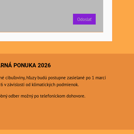
Odoslať
ARNÁ PONUKA 2026
né cibuľoviny, hľuzy budú postupne zasielané po 1 marci
6 v závislosti od klimatických podmienok.
bný odber možný po telefonickom dohovore.