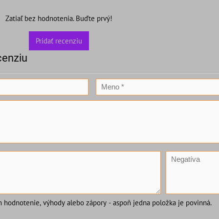
Zatiaľ bez hodnotenia. Buďte prvý!
Pridať recenziu
cenziu
m hodnotenie, výhody alebo zápory - aspoň jedna položka je povinná.