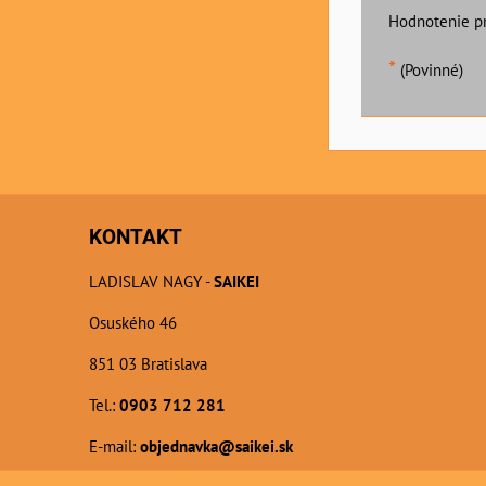
Hodnotenie p
*
(Povinné)
KONTAKT
LADISLAV NAGY -
SAIKEI
Osuského 46
851 03 Bratislava
Tel.:
0903 712 281
E-mail:
objednavka@saikei.sk