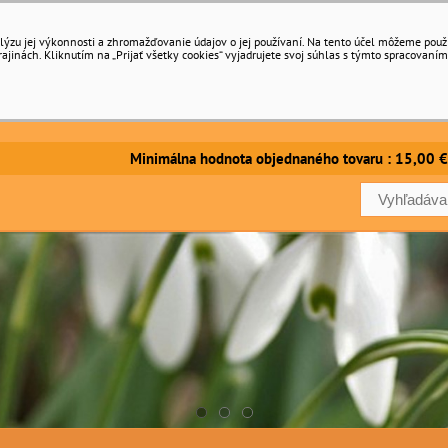
ýzu jej výkonnosti a zhromažďovanie údajov o jej používaní. Na tento účel môžeme použiť 
inách. Kliknutím na „Prijať všetky cookies“ vyjadrujete svoj súhlas s týmto spracovaním
imálna hodnota objednaného tovaru : 15,00 €