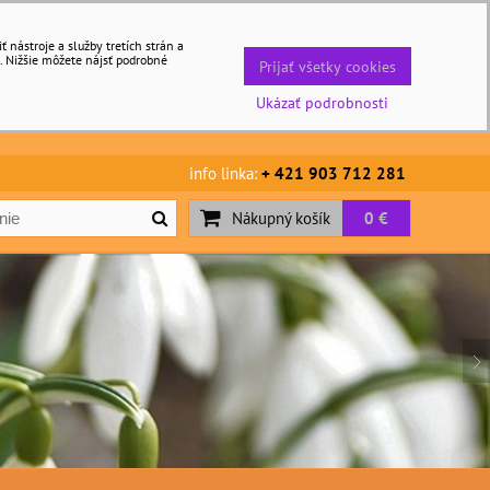
nástroje a služby tretích strán a
. Nižšie môžete nájsť podrobné
Prijať všetky cookies
Ukázať podrobnosti
info linka:
+ 421 903 712 281
Nákupný košík
0 €