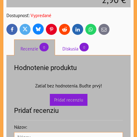
Dostupnosť:
Vypredané
Bluesky
Twitter
Facebook
Pinterest
Reddit
LinkedIn
WhatsApp
E-
mail
0
0
Recenzie
Diskusia
Hodnotenie produktu
Zatiaľ bez hodnotenia. Buďte prvý!
Pridať recenziu
Pridať recenziu
Názov: