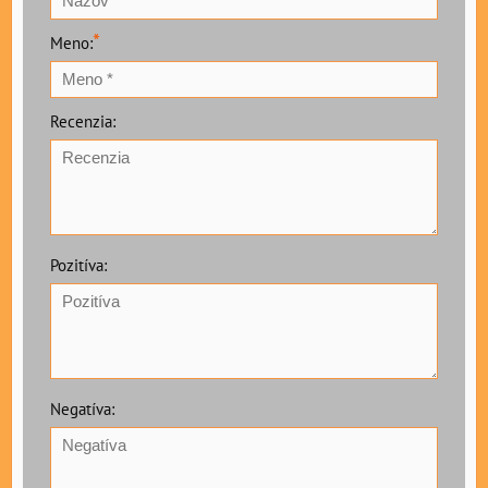
*
Meno:
Recenzia:
Pozitíva:
Negatíva: