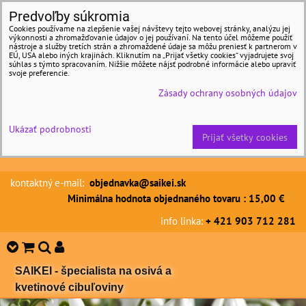
Predvoľby súkromia
Cookies používame na zlepšenie vašej návštevy tejto webovej stránky, analýzu jej
výkonnosti a zhromažďovanie údajov o jej používaní. Na tento účel môžeme použiť
nástroje a služby tretích strán a zhromaždené údaje sa môžu preniesť k partnerom v
EÚ, USA alebo iných krajinách. Kliknutím na „Prijať všetky cookies“ vyjadrujete svoj
súhlas s týmto spracovaním. Nižšie môžete nájsť podrobné informácie alebo upraviť
svoje preferencie.
Zásady ochrany osobných údajov
Ukázať podrobnosti
Prijať všetky cookies
kontaktný e-mail:
objednavka@saikei.sk
Minimálna hodnota objednaného tovaru : 15,00 €
info linka:
+ 421 903 712 281
SAIKEI - špecialista na osivá a
kvetinové cibuľoviny