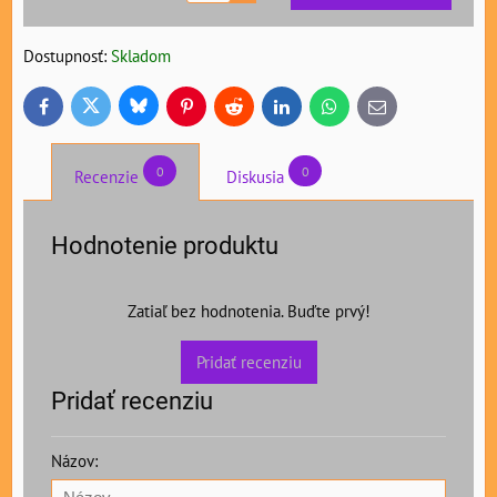
Dostupnosť:
Skladom
Bluesky
Twitter
Facebook
Pinterest
Reddit
LinkedIn
WhatsApp
E-
mail
0
0
Recenzie
Diskusia
Hodnotenie produktu
Zatiaľ bez hodnotenia. Buďte prvý!
Pridať recenziu
Pridať recenziu
Názov: