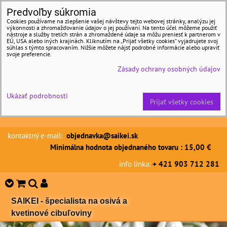
Predvoľby súkromia
Cookies používame na zlepšenie vašej návštevy tejto webovej stránky, analýzu jej
výkonnosti a zhromažďovanie údajov o jej používaní. Na tento účel môžeme použiť
nástroje a služby tretích strán a zhromaždené údaje sa môžu preniesť k partnerom v
EÚ, USA alebo iných krajinách. Kliknutím na „Prijať všetky cookies“ vyjadrujete svoj
súhlas s týmto spracovaním. Nižšie môžete nájsť podrobné informácie alebo upraviť
svoje preferencie.
Zásady ochrany osobných údajov
Ukázať podrobnosti
Prijať všetky cookies
kontaktný e-mail:
objednavka@saikei.sk
Minimálna hodnota objednaného tovaru : 15,00 €
info linka:
+ 421 903 712 281
SAIKEI - špecialista na osivá a
kvetinové cibuľoviny