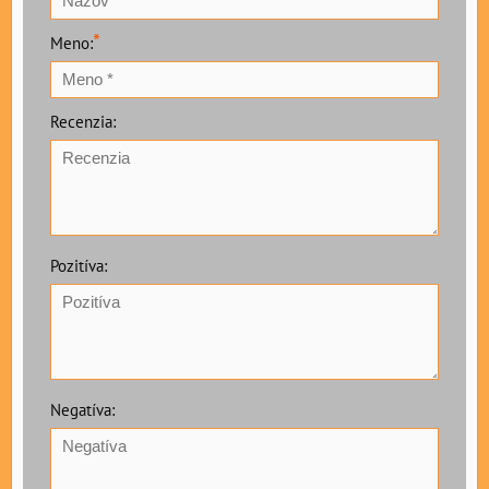
*
Meno:
Recenzia:
Pozitíva:
Negatíva: