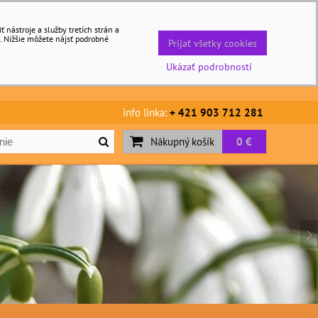
nástroje a služby tretích strán a
. Nižšie môžete nájsť podrobné
Prijať všetky cookies
Ukázať podrobnosti
info linka:
+ 421 903 712 281
Nákupný košík
0 €