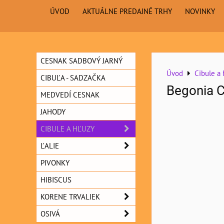
ÚVOD
AKTUÁLNE PREDAJNÉ TRHY
NOVINKY
CESNAK SADBOVÝ JARNÝ
Úvod
Cibule a 
CIBUĽA - SADZAČKA
Begonia C
MEDVEDÍ CESNAK
JAHODY
CIBULE A HĽUZY
ĽALIE
PIVONKY
HIBISCUS
KORENE TRVALIEK
OSIVÁ