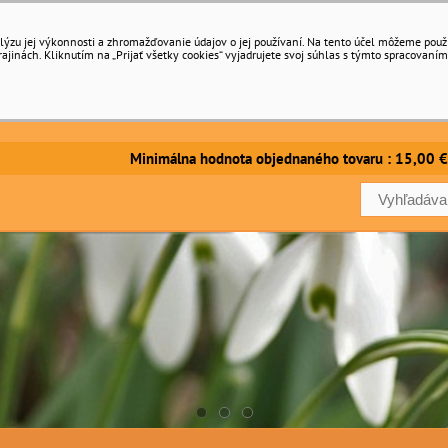
ýzu jej výkonnosti a zhromažďovanie údajov o jej používaní. Na tento účel môžeme použiť 
inách. Kliknutím na „Prijať všetky cookies“ vyjadrujete svoj súhlas s týmto spracovaním
imálna hodnota objednaného tovaru : 15,00 €