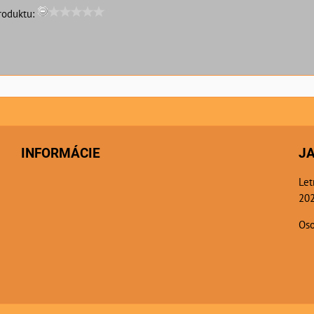
roduktu:
INFORMÁCIE
J
Let
202
Oso