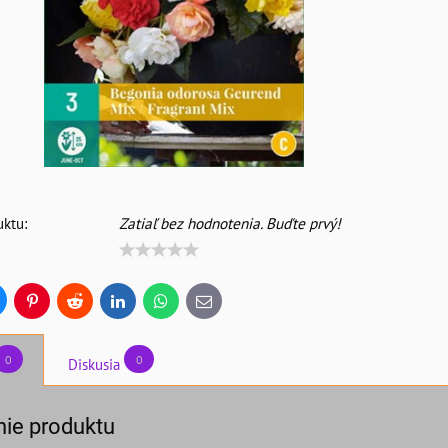
ktu:
Zatiaľ bez hodnotenia. Buďte prvý!
uesky
Pinterest
Reddit
LinkedIn
WhatsApp
E-
mail
0
0
Diskusia
ie produktu