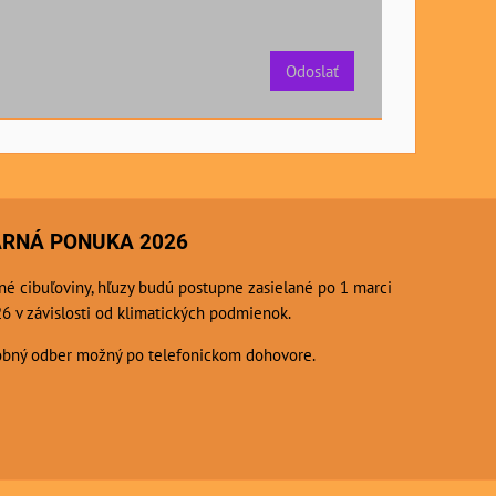
Odoslať
ARNÁ PONUKA 2026
né cibuľoviny, hľuzy budú postupne zasielané po 1 marci
6 v závislosti od klimatických podmienok.
bný odber možný po telefonickom dohovore.