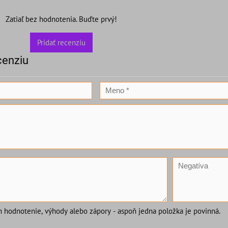
Zatiaľ bez hodnotenia. Buďte prvý!
Pridať recenziu
cenziu
m hodnotenie, výhody alebo zápory - aspoň jedna položka je povinná.