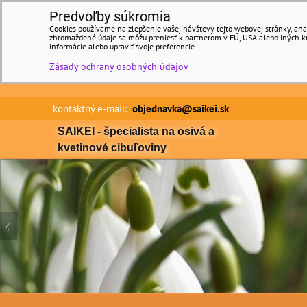
Predvoľby súkromia
Cookies používame na zlepšenie vašej návštevy tejto webovej stránky, anal
zhromaždené údaje sa môžu preniesť k partnerom v EÚ, USA alebo iných kraj
informácie alebo upraviť svoje preferencie.
Zásady ochrany osobných údajov
kontaktný e-mail:
objednavka@saikei.sk Min
SAIKEI - špecialista na osivá a
kvetinové cibuľoviny