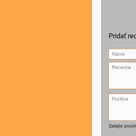
Pridať re
Zadajte prosí