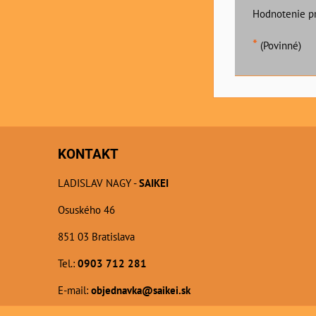
Hodnotenie p
*
(Povinné)
KONTAKT
LADISLAV NAGY -
SAIKEI
Osuského 46
851 03 Bratislava
Tel.:
0903 712 281
E-mail:
objednavka@saikei.sk