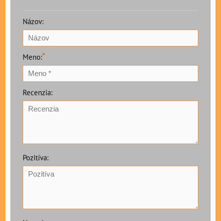
Názov:
*
Meno:
Recenzia:
Pozitíva: