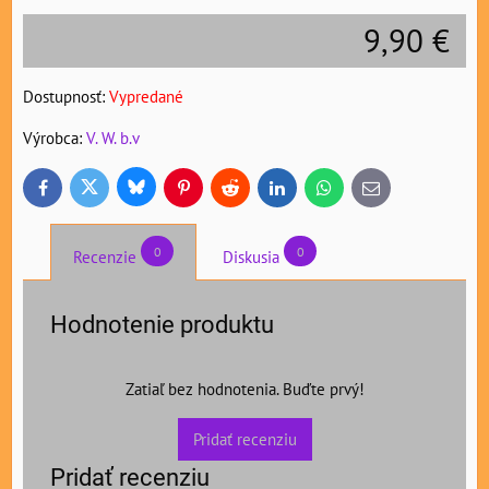
9,90 €
Dostupnosť:
Vypredané
Výrobca:
V. W. b.v
Bluesky
Twitter
Facebook
Pinterest
Reddit
LinkedIn
WhatsApp
E-
mail
0
0
Recenzie
Diskusia
Hodnotenie produktu
Zatiaľ bez hodnotenia. Buďte prvý!
Pridať recenziu
Pridať recenziu