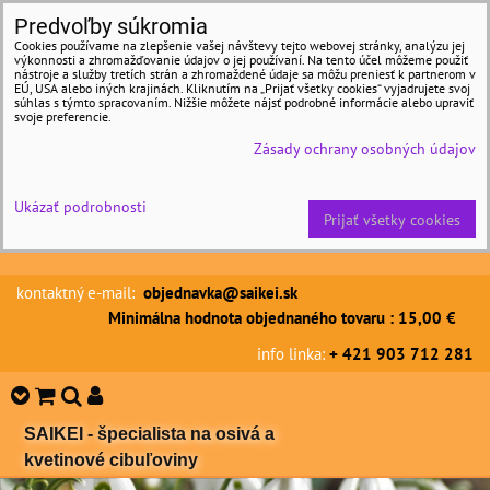
Predvoľby súkromia
Cookies používame na zlepšenie vašej návštevy tejto webovej stránky, analýzu jej
výkonnosti a zhromažďovanie údajov o jej používaní. Na tento účel môžeme použiť
nástroje a služby tretích strán a zhromaždené údaje sa môžu preniesť k partnerom v
EÚ, USA alebo iných krajinách. Kliknutím na „Prijať všetky cookies“ vyjadrujete svoj
súhlas s týmto spracovaním. Nižšie môžete nájsť podrobné informácie alebo upraviť
svoje preferencie.
Zásady ochrany osobných údajov
Ukázať podrobnosti
Prijať všetky cookies
kontaktný e-mail:
objednavka@saikei.sk
Minimálna hodnota objednaného tovaru : 15,00 €
info linka:
+ 421 903 712 281
SAIKEI - špecialista na osivá a
kvetinové cibuľoviny