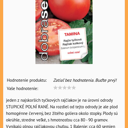
Hodnotenie produktu:
Zatiaľ bez hodnotenia. Buďte prvý!
Vaše hodnotenie:
jeden z najskorších tyčkových rajčiakov je na úrovni odrody
STUPICKÉ POLNÍ RANÉ. Na rozdiel od tejto odrody je ale plod
homogénne červený, bez žltého goliera okolo stopky. Plody sú
okrúhle, stredne veľké, s hmotnosťou cca 80 - 90 gramov.
Vynikajú plnou rajčiakovou chuťou. 1 Balenie: cca 60 semien