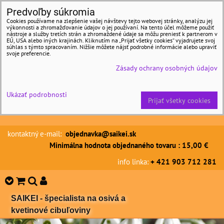
Predvoľby súkromia
Cookies používame na zlepšenie vašej návštevy tejto webovej stránky, analýzu jej
výkonnosti a zhromažďovanie údajov o jej používaní. Na tento účel môžeme použiť
nástroje a služby tretích strán a zhromaždené údaje sa môžu preniesť k partnerom v
EÚ, USA alebo iných krajinách. Kliknutím na „Prijať všetky cookies“ vyjadrujete svoj
súhlas s týmto spracovaním. Nižšie môžete nájsť podrobné informácie alebo upraviť
svoje preferencie.
Zásady ochrany osobných údajov
Ukázať podrobnosti
Prijať všetky cookies
kontaktný e-mail:
objednavka@saikei.sk
Minimálna hodnota objednaného tovaru : 15,00 €
info linka:
+ 421 903 712 281
SAIKEI - špecialista na osivá a
kvetinové cibuľoviny