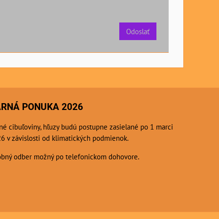
Odoslať
ARNÁ PONUKA 2026
né cibuľoviny, hľuzy budú postupne zasielané po 1 marci
6 v závislosti od klimatických podmienok.
bný odber možný po telefonickom dohovore.