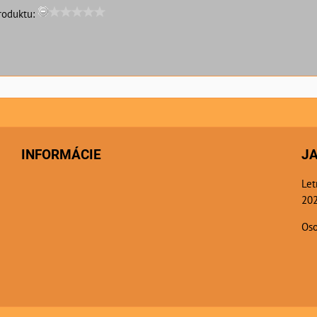
roduktu:
INFORMÁCIE
J
Let
202
Oso