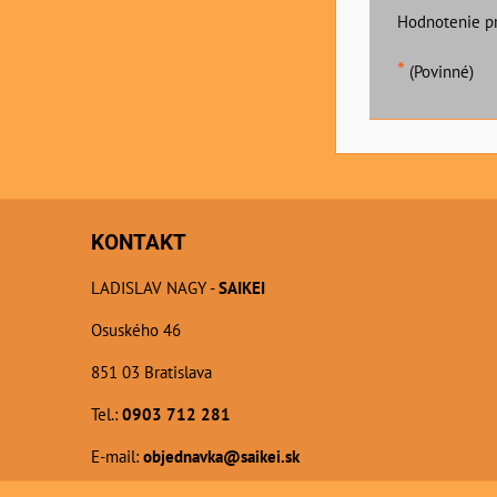
Hodnotenie p
*
(Povinné)
KONTAKT
LADISLAV NAGY -
SAIKEI
Osuského 46
851 03 Bratislava
Tel.:
0903 712 281
E-mail:
objednavka@saikei.sk