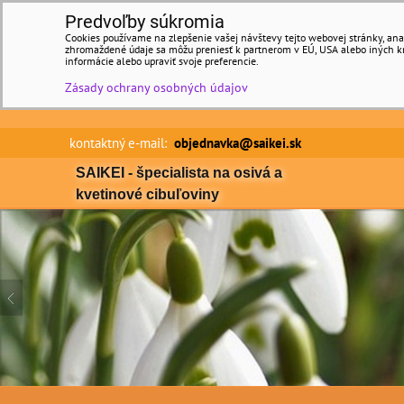
Predvoľby súkromia
Cookies používame na zlepšenie vašej návštevy tejto webovej stránky, anal
zhromaždené údaje sa môžu preniesť k partnerom v EÚ, USA alebo iných kraj
informácie alebo upraviť svoje preferencie.
Zásady ochrany osobných údajov
kontaktný e-mail:
objednavka@saikei.sk Min
SAIKEI - špecialista na osivá a
kvetinové cibuľoviny