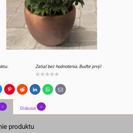
ktu:
Zatiaľ bez hodnotenia. Buďte prvý!
uesky
Pinterest
Reddit
LinkedIn
WhatsApp
E-
mail
0
0
Diskusia
ie produktu