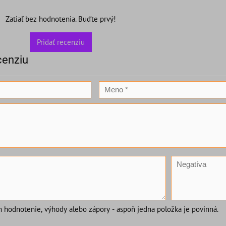
Zatiaľ bez hodnotenia. Buďte prvý!
Pridať recenziu
cenziu
m hodnotenie, výhody alebo zápory - aspoň jedna položka je povinná.