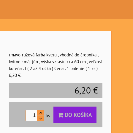
tmavo-ružová farba kvetu , vhodná do črepníka ,
kvitne : máj-jún , výška vzrastu cca 60 cm , veľkosť
koreňa : I ( 2 až 4 očká ) Cena : 1 balenie ( 1 ks )
6,20 €.
6,20 €
DO KOŠÍKA
ks