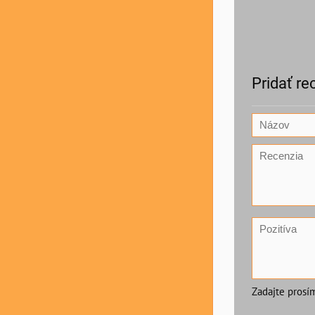
Pridať re
Zadajte prosí