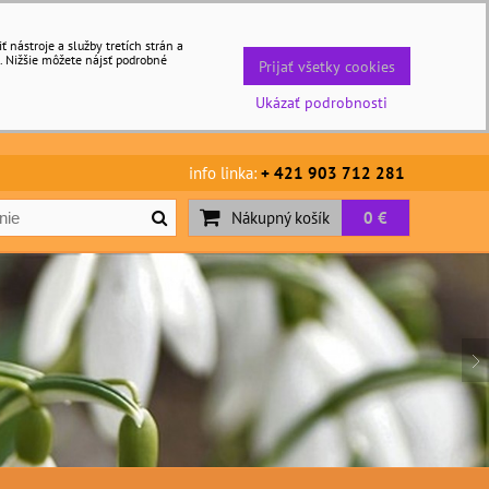
nástroje a služby tretích strán a
. Nižšie môžete nájsť podrobné
Prijať všetky cookies
Ukázať podrobnosti
info linka:
+ 421 903 712 281
Nákupný košík
0 €