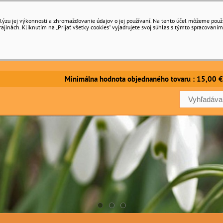
ýzu jej výkonnosti a zhromažďovanie údajov o jej používaní. Na tento účel môžeme použiť 
inách. Kliknutím na „Prijať všetky cookies“ vyjadrujete svoj súhlas s týmto spracovaním
imálna hodnota objednaného tovaru : 15,00 €