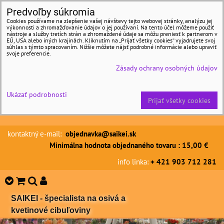
Predvoľby súkromia
Cookies používame na zlepšenie vašej návštevy tejto webovej stránky, analýzu jej
výkonnosti a zhromažďovanie údajov o jej používaní. Na tento účel môžeme použiť
nástroje a služby tretích strán a zhromaždené údaje sa môžu preniesť k partnerom v
EÚ, USA alebo iných krajinách. Kliknutím na „Prijať všetky cookies“ vyjadrujete svoj
súhlas s týmto spracovaním. Nižšie môžete nájsť podrobné informácie alebo upraviť
svoje preferencie.
Zásady ochrany osobných údajov
Ukázať podrobnosti
Prijať všetky cookies
kontaktný e-mail:
objednavka@saikei.sk
Minimálna hodnota objednaného tovaru : 15,00 €
info linka:
+ 421 903 712 281
SAIKEI - špecialista na osivá a
kvetinové cibuľoviny