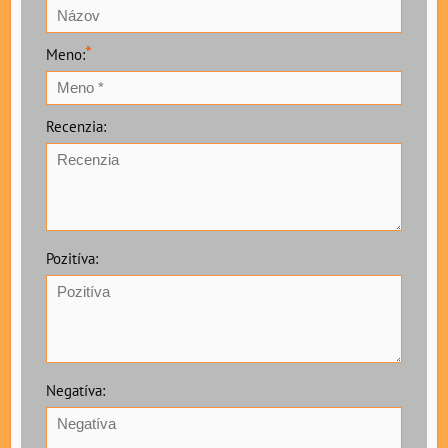
*
Meno:
Recenzia:
Pozitíva:
Negatíva: