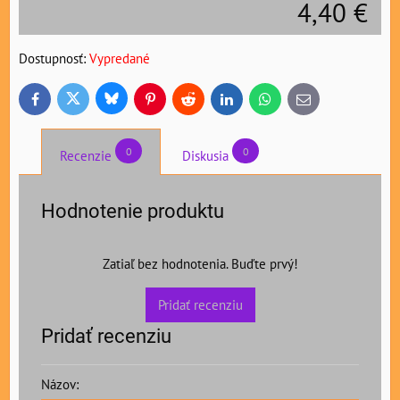
4,40 €
Dostupnosť:
Vypredané
Bluesky
Twitter
Facebook
Pinterest
Reddit
LinkedIn
WhatsApp
E-
mail
0
0
Recenzie
Diskusia
Hodnotenie produktu
Zatiaľ bez hodnotenia. Buďte prvý!
Pridať recenziu
Pridať recenziu
Názov: