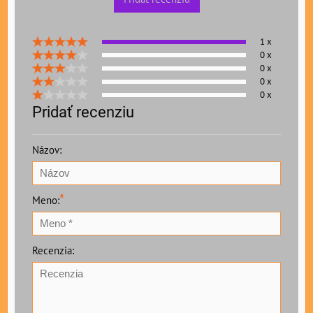
1 x
0 x
0 x
0 x
0 x
Pridať recenziu
Názov:
*
Meno:
Recenzia: