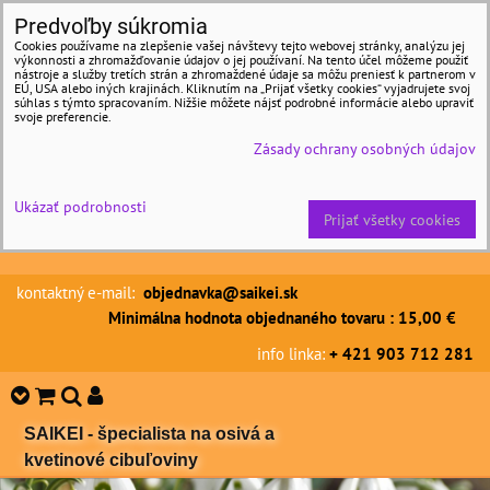
Predvoľby súkromia
Cookies používame na zlepšenie vašej návštevy tejto webovej stránky, analýzu jej
výkonnosti a zhromažďovanie údajov o jej používaní. Na tento účel môžeme použiť
nástroje a služby tretích strán a zhromaždené údaje sa môžu preniesť k partnerom v
EÚ, USA alebo iných krajinách. Kliknutím na „Prijať všetky cookies“ vyjadrujete svoj
súhlas s týmto spracovaním. Nižšie môžete nájsť podrobné informácie alebo upraviť
svoje preferencie.
Zásady ochrany osobných údajov
Ukázať podrobnosti
Prijať všetky cookies
kontaktný e-mail:
objednavka@saikei.sk
Minimálna hodnota objednaného tovaru : 15,00 €
info linka:
+ 421 903 712 281
SAIKEI - špecialista na osivá a
kvetinové cibuľoviny