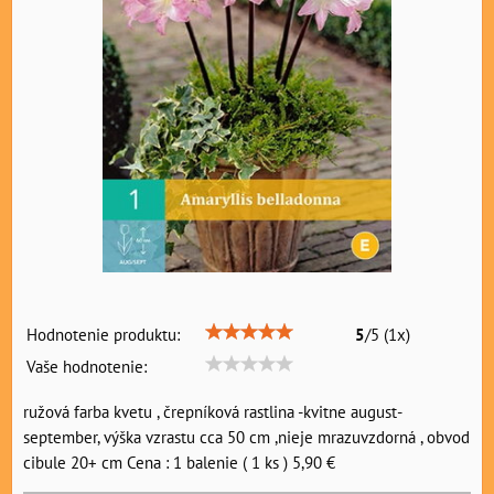
Hodnotenie produktu:
5
/
5
(
1
x)
Vaše hodnotenie:
ružová farba kvetu , črepníková rastlina -kvitne august-
september, výška vzrastu cca 50 cm ,nieje mrazuvzdorná , obvod
cibule 20+ cm Cena : 1 balenie ( 1 ks ) 5,90 €