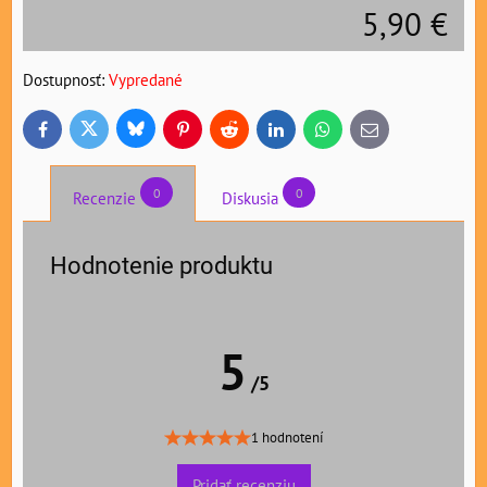
5,90 €
Dostupnosť:
Vypredané
Bluesky
Twitter
Facebook
Pinterest
Reddit
LinkedIn
WhatsApp
E-
mail
0
0
Recenzie
Diskusia
Hodnotenie produktu
5
/5
1 hodnotení
Pridať recenziu