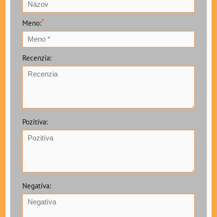
*
Meno:
Recenzia:
Pozitíva:
Negatíva: