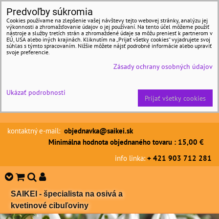
Predvoľby súkromia
Cookies používame na zlepšenie vašej návštevy tejto webovej stránky, analýzu jej
výkonnosti a zhromažďovanie údajov o jej používaní. Na tento účel môžeme použiť
nástroje a služby tretích strán a zhromaždené údaje sa môžu preniesť k partnerom v
EÚ, USA alebo iných krajinách. Kliknutím na „Prijať všetky cookies“ vyjadrujete svoj
súhlas s týmto spracovaním. Nižšie môžete nájsť podrobné informácie alebo upraviť
svoje preferencie.
Zásady ochrany osobných údajov
Ukázať podrobnosti
Prijať všetky cookies
kontaktný e-mail:
objednavka@saikei.sk
Minimálna hodnota objednaného tovaru : 15,00 €
info linka:
+ 421 903 712 281
SAIKEI - špecialista na osivá a
kvetinové cibuľoviny