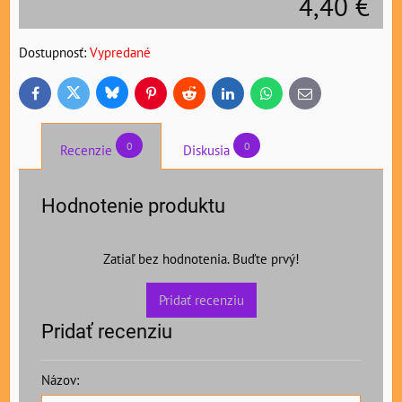
4,40 €
Dostupnosť:
Vypredané
Bluesky
Twitter
Facebook
Pinterest
Reddit
LinkedIn
WhatsApp
E-
mail
0
0
Recenzie
Diskusia
Hodnotenie produktu
Zatiaľ bez hodnotenia. Buďte prvý!
Pridať recenziu
Pridať recenziu
Názov: