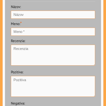
Názov:
*
Meno:
Recenzia:
Pozitíva:
Negatíva: