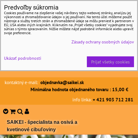
Predvoľby súkromia
Cookies používame na zlepšenie vašej návštevy tejto webovej stránky, analýzu jej
výkonnosti a zhromažďovanie údajov o jej používaní. Na tento účel môžeme použiť
nástroje a služby tretích strán a zhromaždené údaje sa môžu preniesť k partnerom v
EÚ, USA alebo iných krajinách. Kliknutím na „Prijať všetky cookies“ vyjadrujete svoj
súhlas s týmto spracovaním. Nižšie môžete nájsť podrobné informácie alebo upraviť
svoje preferencie.
Zásady ochrany osobných údajov
Ukázať podrobnosti
Prijať všetky cookies
kontaktný e-mail:
objednavka@saikei.sk
Minimálna hodnota objednaného tovaru : 15,00 €
info linka:
+ 421 903 712 281
SAIKEI - špecialista na osivá a
kvetinové cibuľoviny