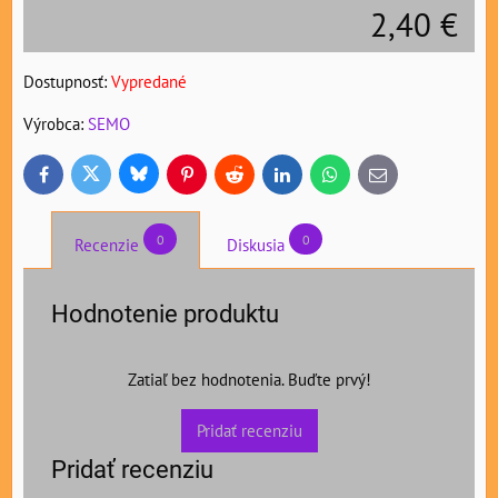
2,40 €
Dostupnosť:
Vypredané
Výrobca:
SEMO
Bluesky
Twitter
Facebook
Pinterest
Reddit
LinkedIn
WhatsApp
E-
mail
0
0
Recenzie
Diskusia
Hodnotenie produktu
Zatiaľ bez hodnotenia. Buďte prvý!
Pridať recenziu
Pridať recenziu