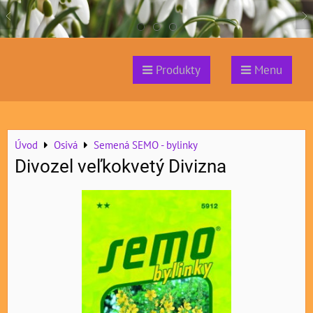
Produkty
Menu
Úvod
Osivá
Semená SEMO - bylinky
Divozel veľkokvetý Divizna