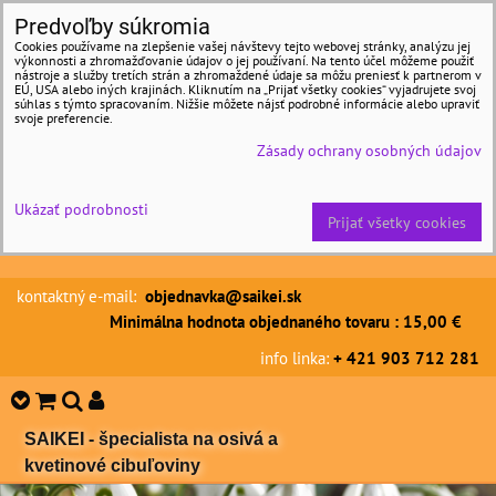
Predvoľby súkromia
Cookies používame na zlepšenie vašej návštevy tejto webovej stránky, analýzu jej
výkonnosti a zhromažďovanie údajov o jej používaní. Na tento účel môžeme použiť
nástroje a služby tretích strán a zhromaždené údaje sa môžu preniesť k partnerom v
EÚ, USA alebo iných krajinách. Kliknutím na „Prijať všetky cookies“ vyjadrujete svoj
súhlas s týmto spracovaním. Nižšie môžete nájsť podrobné informácie alebo upraviť
svoje preferencie.
Zásady ochrany osobných údajov
Ukázať podrobnosti
Prijať všetky cookies
kontaktný e-mail:
objednavka@saikei.sk
Minimálna hodnota objednaného tovaru : 15,00 €
info linka:
+ 421 903 712 281
SAIKEI - špecialista na osivá a
kvetinové cibuľoviny