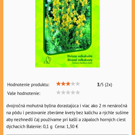
Hodnotenie produktu:
3
/
5
(
2
x)
Vaše hodnotenie:
dvojročná mohutná bylina dorastajúca i viac ako 2 m nenáročná
na pôdu i pestovanie zberáme kvety bez kalichu a rýchle sušíme
aby nezhnedli čaj používame pri kašli a zápaloch horných ciest
dýchacích Balenie: 0,1 g Cena: 1,30 €