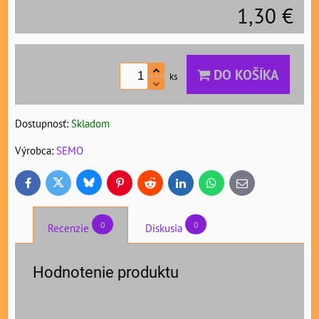
1,30 €
DO KOŠÍKA
ks
Dostupnosť:
Skladom
Výrobca:
SEMO
Bluesky
Twitter
Facebook
Pinterest
Reddit
LinkedIn
WhatsApp
E-
mail
0
0
Recenzie
Diskusia
Hodnotenie produktu