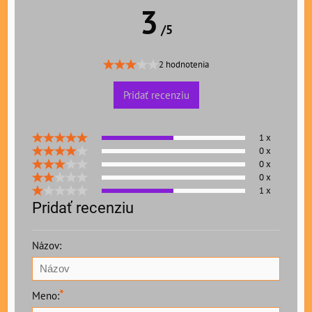
3
/5
2 hodnotenia
Pridať recenziu
1 x
0 x
0 x
0 x
1 x
Pridať recenziu
Názov:
*
Meno: