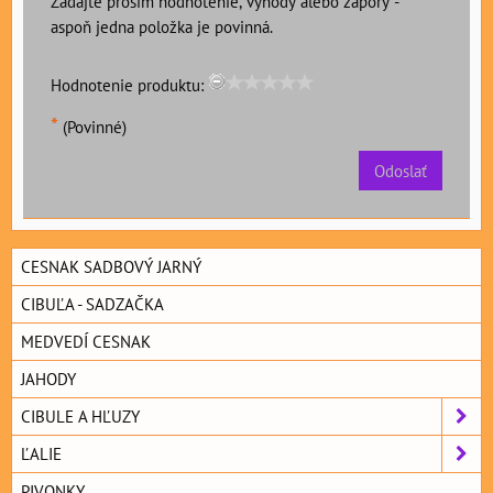
Zadajte prosím hodnotenie, výhody alebo zápory -
aspoň jedna položka je povinná.
Hodnotenie produktu:
*
(Povinné)
Odoslať
CESNAK SADBOVÝ JARNÝ
CIBUĽA - SADZAČKA
MEDVEDÍ CESNAK
JAHODY
CIBULE A HĽUZY
ĽALIE
PIVONKY