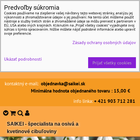
Predvoľby súkromia
Cookies používame na zlepšenie vašej návštevy tejto webovej stránky, analýzu jej
výkonnosti a zhromažďovanie údajov o jej používaní. Na tento účel môžeme použiť
nástroje a služby tretích strán a zhromaždené údaje sa môžu preniesť k partnerom v
EÚ, USA alebo iných krajinách. Kliknutím na „Prijať všetky cookies“ vyjadrujete svoj
súhlas s týmto spracovaním. Nižšie môžete nájsť podrobné informácie alebo upraviť
svoje preferencie.
Zásady ochrany osobných údajov
Ukázať podrobnosti
Prijať všetky cookies
kontaktný e-mail:
objednavka@saikei.sk
Minimálna hodnota objednaného tovaru : 15,00 €
info linka:
+ 421 903 712 281
SAIKEI - špecialista na osivá a
kvetinové cibuľoviny